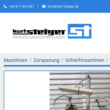
+49 611 421047
info@kurt-steiger.de
Maschinen
Zerspanung
Schleifmaschinen