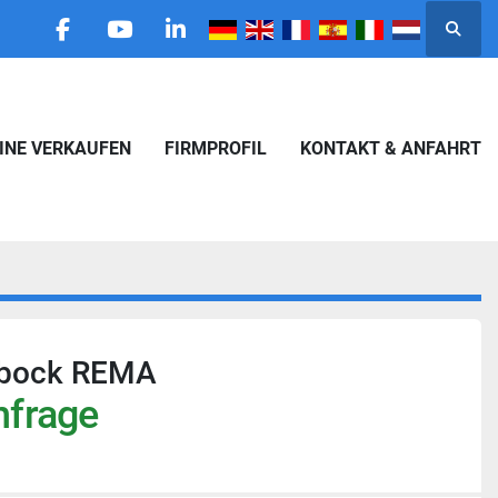
Suche
facebook
youtube
linkedin
HINE VERKAUFEN
FIRMPROFIL
KONTAKT & ANFAHRT
fbock REMA
nfrage