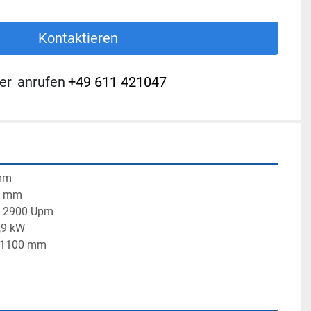
Kontaktieren
er
anrufen
+49 611 421047
 mm
30 mm
l: 2900 Upm
0,9 kW
x 1100 mm