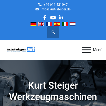
+49 611 421047
info@kurt-steiger.de
facebook
youtube
linkedin
Suche
Menü
Kurt Steiger
Werkzeugmaschinen