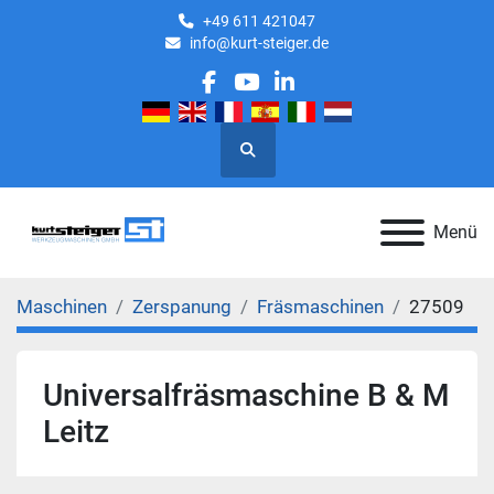
+49 611 421047
info@kurt-steiger.de
facebook
youtube
linkedin
Suche
Menü
Maschinen
Zerspanung
Fräsmaschinen
27509
Universalfräsmaschine B & M
Leitz