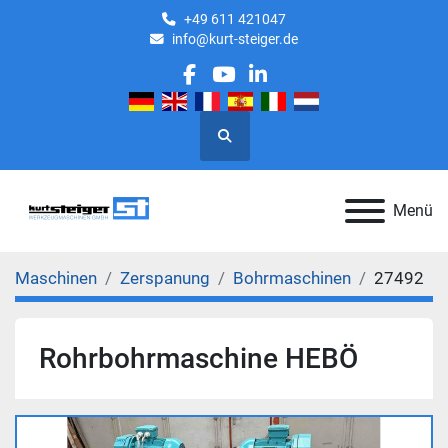
+49 611 421047
info@kurt-steiger.de
facebook
youtube
linkedin
Suche
Menü
Maschinen
Zerspanung
Bohrmaschinen
27492
Rohrbohrmaschine HEBÖ