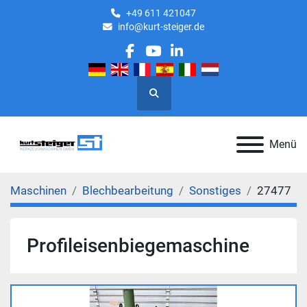
+49 611 421047
info@kurt-steiger.de
facebook
youtube
linkedin
Suche
Menü
Maschinen
Blechbearbeitung
Sonstiges
27477
Profileisenbiegemaschine