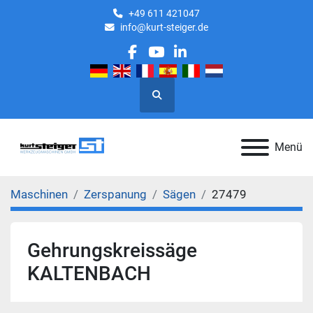
+49 611 421047
info@kurt-steiger.de
facebook
youtube
linkedin
Suche
Menü
Maschinen
Zerspanung
Sägen
27479
Gehrungskreissäge
KALTENBACH