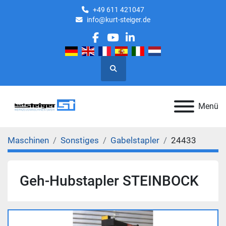
+49 611 421047
info@kurt-steiger.de
facebook
youtube
linkedin
Suche
Menü
Maschinen
Sonstiges
Gabelstapler
24433
Geh-Hubstapler STEINBOCK