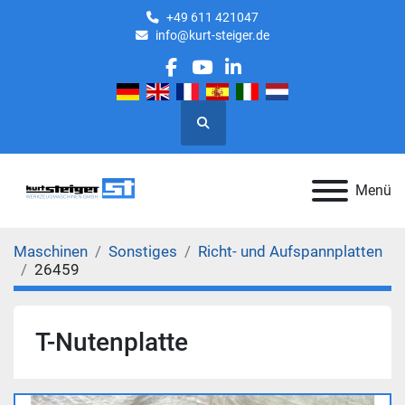
+49 611 421047
info@kurt-steiger.de
facebook
youtube
linkedin
Suche
Menü
Maschinen
Sonstiges
Richt- und Aufspannplatten
26459
T-Nutenplatte