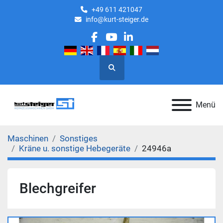
+49 611 421047
info@kurt-steiger.de
facebook
youtube
linkedin
Suche
Menü
Maschinen
Sonstiges
Kräne u. sonstige Hebegeräte
24946a
Blechgreifer