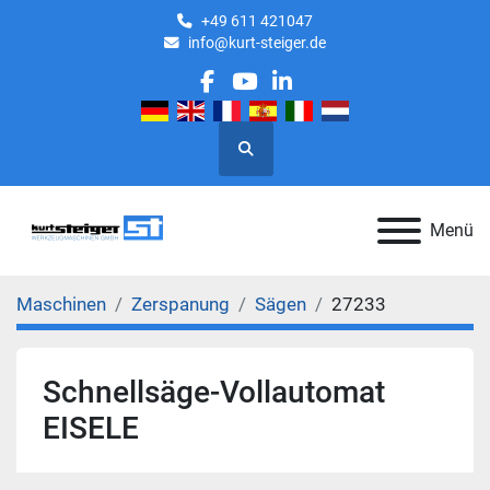
+49 611 421047
info@kurt-steiger.de
facebook
youtube
linkedin
Suche
Menü
Maschinen
Zerspanung
Sägen
27233
Schnellsäge-Vollautomat
EISELE