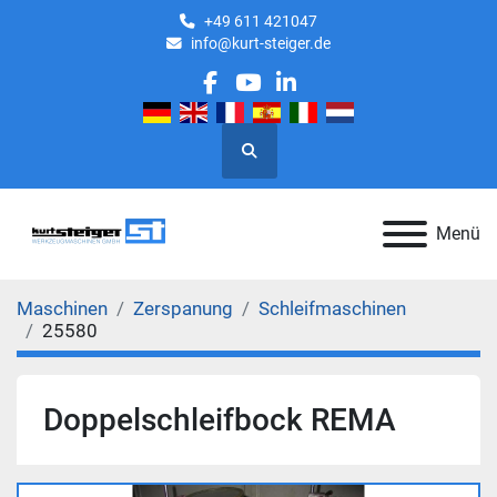
+49 611 421047
info@kurt-steiger.de
facebook
youtube
linkedin
Suche
Menü
Maschinen
Zerspanung
Schleifmaschinen
25580
Doppelschleifbock REMA