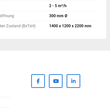
2 - 5 m³/h
aßöffnung
300 mm Ø
ten Zustand (BxTxH)
1400 x 1200 x 2200 mm
facebook
youtube
linkedin