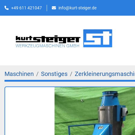
+49 611 421047
info@kurt-steiger.de
Maschinen
Sonstiges
Zerkleinerungsmasch