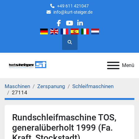
+49 611 421047
info@kurt-steiger.de
facebook
youtube
linkedin
Suche
Menü
Maschinen
Zerspanung
Schleifmaschinen
27114
Rundschleifmaschine TOS,
generalüberholt 1999 (Fa.
Kraft, Stockstadt)