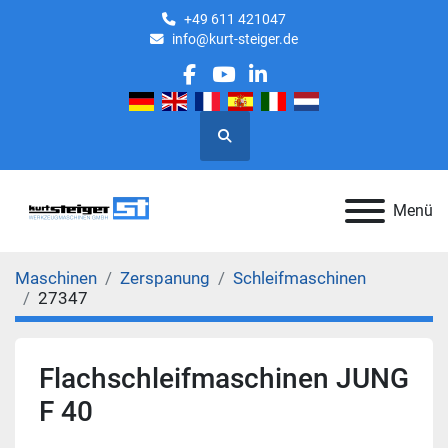
+49 611 421047
info@kurt-steiger.de
facebook
youtube
linkedin
Suche
Menü
Maschinen
Zerspanung
Schleifmaschinen
27347
Flachschleifmaschinen JUNG
F 40