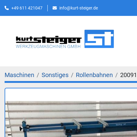
+49 611 421047
info@kurt-steiger.de
Maschinen
Sonstiges
Rollenbahnen
20091