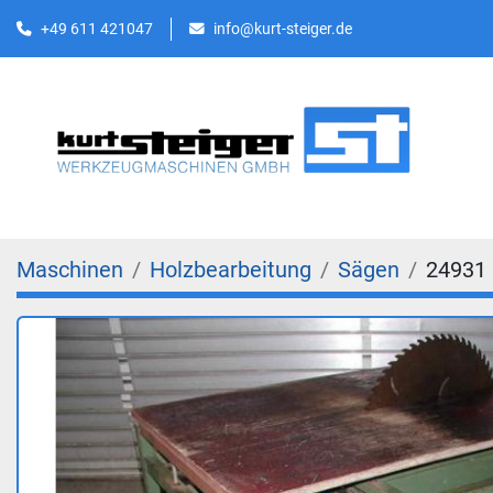
+49 611 421047
info@kurt-steiger.de
Maschinen
Holzbearbeitung
Sägen
24931