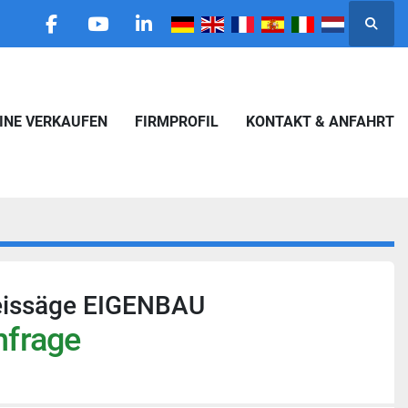
Suche
facebook
youtube
linkedin
HINE VERKAUFEN
FIRMPROFIL
KONTAKT & ANFAHRT
eissäge EIGENBAU
nfrage