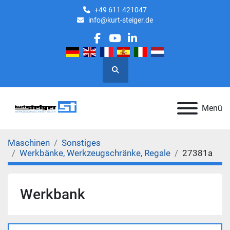
+49 611 421047
info@kurt-steiger.de
facebook
youtube
linkedin
Suche
Menü
Maschinen
Sonstiges
Werkbänke, Werkzeugschränke, Regale
27381a
Werkbank