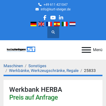
+49 611 421047
info@kurt-steiger.de
facebook
youtube
linkedin
Suche
Menü
Maschinen
Sonstiges
Werkbänke, Werkzeugschränke, Regale
25833
Werkbank HERBA
Preis auf Anfrage