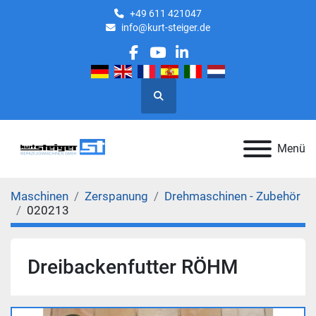
+49 611 421047
info@kurt-steiger.de
facebook
youtube
linkedin
Suche
Menü
Maschinen
Zerspanung
Drehmaschinen - Zubehör
020213
Dreibackenfutter RÖHM