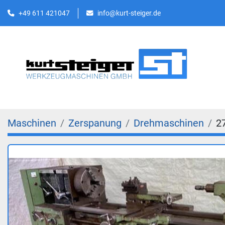
+49 611 421047
info@kurt-steiger.de
Maschinen
Zerspanung
Drehmaschinen
2