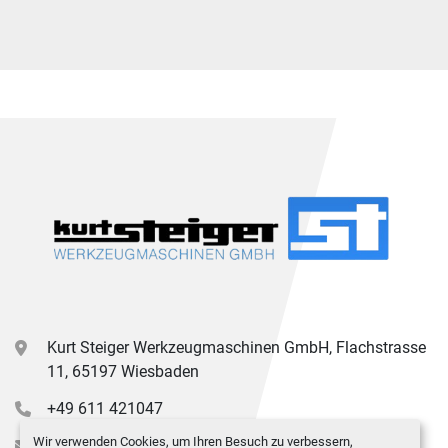
Kurt Steiger Werkzeugmaschinen GmbH, Flachstrasse
11, 65197 Wiesbaden
+49 611 421047
Wir verwenden Cookies, um Ihren Besuch zu verbessern,
info@kurt-steiger.de