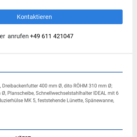
Kontaktieren
er
anrufen
+49 611 421047
ng, Dreibackenfutter 400 mm Ø, dito RÖHM 310 mm Ø; 
Ø, Planscheibe, Schnellwechselstahlhalter IDEAL mit 6 
eduzierhülse MK 5, feststehende Lünette, Spänewanne, 